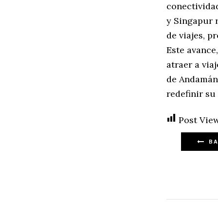
conectividad
y Singapur r
de viajes, 
Este avance,
atraer a via
de Andamán.
redefinir su
Post View
BA