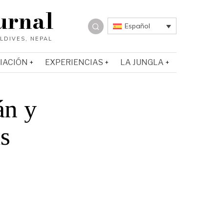
urnal
Español
IACIÓN
EXPERIENCIAS
LA JUNGLA
án y
s