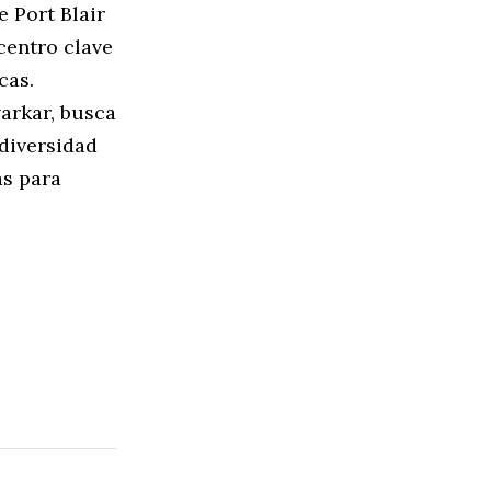
e Port Blair
 centro clave
cas.
varkar, busca
odiversidad
as para