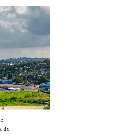
do
a de