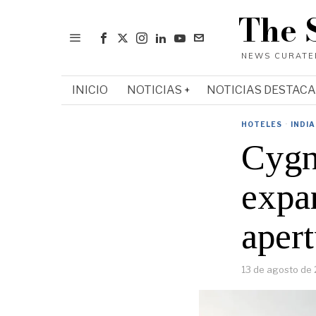
The 
INICIO
NOTICIAS
NOTICIAS DESTAC
HOTELES
·
INDIA
Cygn
expan
aper
13 de agosto de