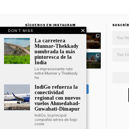
SÍGUENOS EN INSTAGRAM
SUSCRÍB
DON'T MISS
La carretera
Munnar-Thekkady
nombrada la más
pintoresca de la
India
La impresionante ruta
entre Munnar y Thekkady
ha
CARGAR MÁS
IndiGo refuerza la
Seguir en Instagram
conectividad
regional con nuevos
vuelos Ahmedabad-
Guwahati-Dimapur
IndiGo, la principal
compañía aérea de bajo
coste