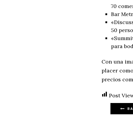
70 come
Bar Metr
«Discuss
50 pers
«Summit»
para bod
Con una imag
placer como
precios com
Post View
BA