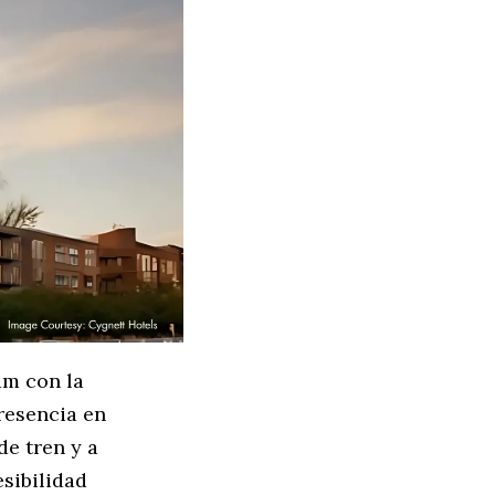
am con la
resencia en
de tren y a
sibilidad