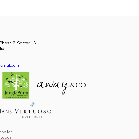
 Phase 2, Sector 18
dia
urnal.com
dos los
rvados.