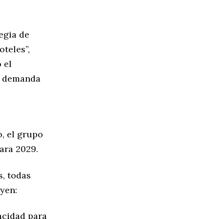
egia de
teles”,
 el
te demanda
, el grupo
ara 2029.
s, todas
yen:
acidad para