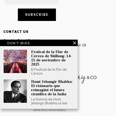
CONTACT US
Creative Travel Pvt. Ltd.
DON'T MISS
Creative Plaza, 283 Udyog Vihar Phase 2, Sector 18
Gurugram, Haryana – 122016, India
Festival de la Flor de
Cerezo de Shillong: 14-
Tel: +91-124 4567777
15 de noviembre de
Email:
engage@southasiatraveljournal.com
2025
El Festival de la Flor de
Cerezo
Homi Jehangir Bhabha:
El visionario que
reimaginó el futuro
científico de la India
La historia de Homi
Jehangir Bhabha se lee
© 2024 Creative Travel Blogs. Todos los
derechos reservados.