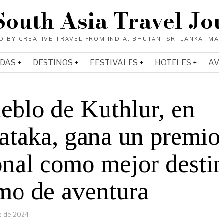
South Asia Travel Jo
ADAS
DESTINOS
FESTIVALES
HOTELES
AV
eblo de Kuthlur, en
ataka, gana un premi
onal como mejor desti
smo de aventura
e de 2024