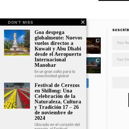
DON'T MISS
SÍGUENOS EN INSTAGRAM
SUSCRÍB
Goa despega
globalmente: Nuevos
vuelos directos a
Kuwait y Abu Dhabi
desde el Aeropuerto
Internacional
Manohar
En un gran salto para la
conectividad global
Seguir en Instagram
Festival de Cerezos
en Shillong: Una
Celebración de la
Naturaleza, Cultura
y Tradición 17 – 26
de noviembre de
2024
Ubicado en el corazón del
noreste, el Festival