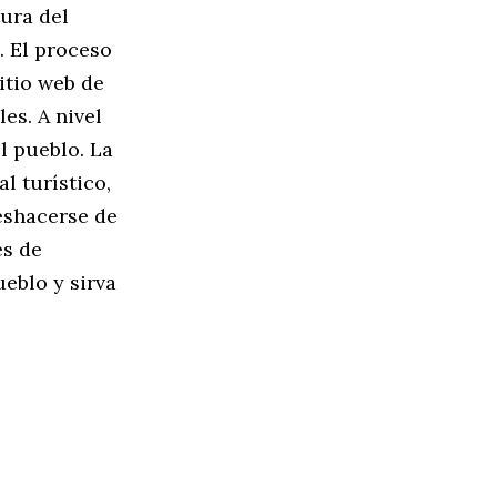
tura del
. El proceso
itio web de
es. A nivel
l pueblo. La
l turístico,
eshacerse de
es de
eblo y sirva