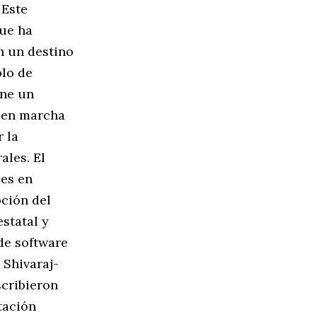
 Este
que ha
n un destino
blo de
one un
o en marcha
 la
ales. El
les en
oción del
estatal y
de software
 Shivaraj-
scribieron
tación