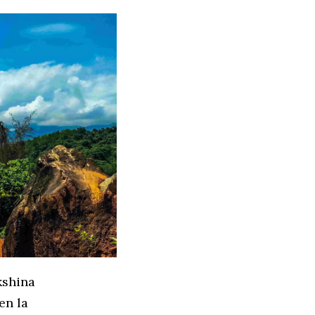
kshina
en la