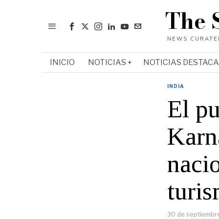
The 
INICIO
NOTICIAS
NOTICIAS DESTAC
INDIA
El pu
Karn
naci
turi
30 de septiembr