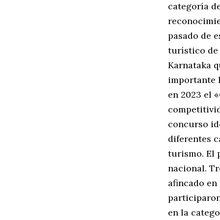
categoría d
reconocimie
pasado de es
turístico de
Karnataka q
importante 
en 2023 el 
competitivid
concurso ide
diferentes 
turismo. El 
nacional. T
afincado en 
participaro
en la categ