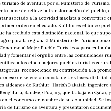
e turismo de aventura por el Ministerio de Turismo.
nto pone de relieve la transformación del pueblo, 
tar asociado a la actividad maoísta a convertirse e
 primer orden en el estado. Kuthlur es el único pue
ue ha recibido esta distinción nacional, lo que sup
logro para la región. El Ministerio de Turismo pus
«Concurso al Mejor Pueblo Turístico» para estimular
ad y fomentar el orgullo entre las comunidades rur
ntifica a los cinco mejores pueblos turísticos rura
categorías, reconociendo su contribución a la prom
proceso de selección consta de tres fases: distrital, 
res aldeanos de Kuthlur -Harish Dakaiah, ingeniero 
Bengaluru, Sandeep Poojary, que trabaja en Qatar, y
n en el concurso en nombre de su comunidad. Se in
oría de turismo de aventura y presentaron documen