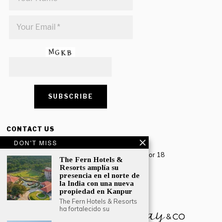
CONTACT US
DON'T MISS
Creative Travel Pvt. Ltd.
Creative Plaza, 283 Udyog Vihar Phase 2, Sector 18
The Fern Hotels &
Gurugram, Haryana – 122016, India
Resorts amplía su
presencia en el norte de
Tel: +91-124 4567777
la India con una nueva
Email:
engage@southasiatraveljournal.com
propiedad en Kanpur
The Fern Hotels & Resorts
ha fortalecido su