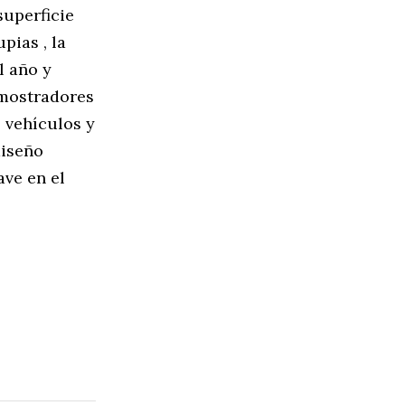
superficie
pias , la
l año y
 mostradores
 vehículos y
diseño
ve en el