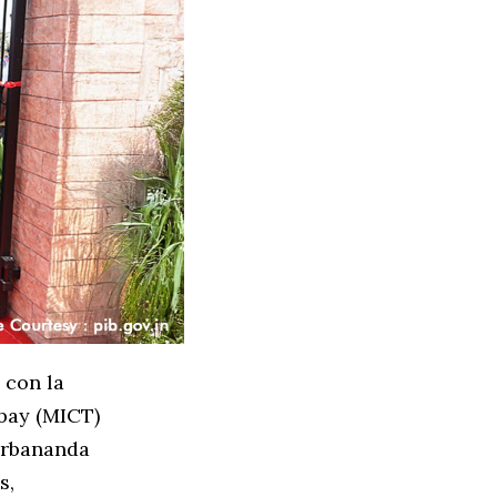
 con la
bay (MICT)
Sarbananda
s,