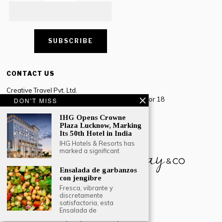
CONTACT US
Creative Travel Pvt. Ltd.
Creative Plaza, 283 Udyog Vihar Phase 2, Sector 18
DON'T MISS
Gurugram, Haryana – 122016, India
IHG Opens Crowne
Plaza Lucknow, Marking
Tel: +91-124 4567777
Its 50th Hotel in India
Email:
engage@southasiatraveljournal.com
IHG Hotels & Resorts has
marked a significant
Ensalada de garbanzos
con jengibre
Fresca, vibrante y
discretamente
satisfactoria, esta
Ensalada de
© 2024 Creative Travel Blogs. Todos los