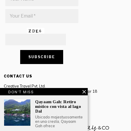
CONTACT US
Creative Travel Pvt. Ltd.
Creative Plaza, 283 Udyog Vihar Phase 2, Sector 18
DON'T MISS
Gurugram, Haryana – 122016, India
Qayaam Gah: Retiro
místico con vista al lago
Tel: +91-124 4567777
Dal
Email:
engage@southasiatraveljournal.com
Ubicado majestuosamente
en una cresta, Qayaam
Gah ofrece