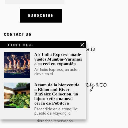
CONTACT US
Creative Travel Pvt. Ltd.
DON'T MISS
Creative Plaza, 283 Udyog Vihar Phase 2, Sector 18
Gurugram, Haryana – 122016, India
Air India Express añade
vuelos Mumbai-Varanasi
a su red en expansión
Tel: +91-124 4567777
Air India Express, un actor
Email:
engage@southasiatraveljournal.com
clave en el
Assam da la bienvenida
a Rhino and River
BluSalzz Collection, un
lujoso retiro natural
cerca de Pobitora
Escondido en el tranquilo
pueblo de Mayang, a
© 2024 Creative Travel Blogs. Todos los
derechos reservados.