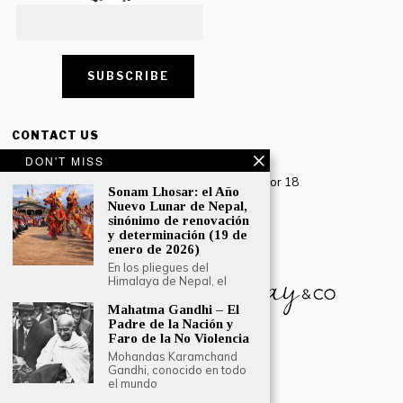
CONTACT US
DON'T MISS
Creative Travel Pvt. Ltd.
Creative Plaza, 283 Udyog Vihar Phase 2, Sector 18
Sonam Lhosar: el Año
Gurugram, Haryana – 122016, India
Nuevo Lunar de Nepal,
sinónimo de renovación
Tel: +91-124 4567777
y determinación (19 de
Email:
engage@southasiatraveljournal.com
enero de 2026)
En los pliegues del
Himalaya de Nepal, el
Mahatma Gandhi – El
Padre de la Nación y
Faro de la No Violencia
Mohandas Karamchand
Gandhi, conocido en todo
el mundo
© 2024 Creative Travel Blogs. Todos los