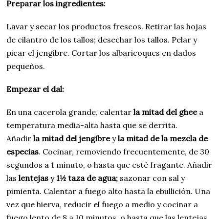
Preparar los ingredientes:
Lavar y secar los productos frescos. Retirar las hojas
de cilantro de los tallos; desechar los tallos. Pelar y
picar el jengibre. Cortar los albaricoques en dados
pequeños.
Empezar el dal:
En una cacerola grande, calentar
la mitad del ghee
a
temperatura media-alta hasta que se derrita.
Añadir
la mitad del jengibre
y
la mitad de la mezcla de
especias
. Cocinar, removiendo frecuentemente, de 30
segundos a 1 minuto, o hasta que esté fragante. Añadir
las
lentejas
y
1½ taza de agua
;
sazonar con sal y
pimienta. Calentar a fuego alto hasta la ebullición. Una
vez que hierva, reducir el fuego a medio y cocinar a
fuego lento de 8 a 10 minutos, o hasta que las lentejas