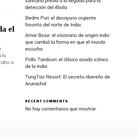
sanitaria previa a la llegada para la
detección del ébola
Bedmi Puri: el desayuno crujiente
favorito del norte de India
a el
Amar Bose: el visionario de origen indio
que cambió la forma en que el mundo
e
escucha
 la
Pollo Tandoori: el clásico asado icónico
 cabo a
de la India
TungTao Resort: El secreto ribereño de
Arunachal
RECENT COMMENTS
No hay comentarios que mostrar.