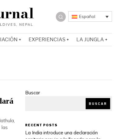
urnal
Español
IACIÓN
EXPERIENCIAS
LA JUNGLA
Buscar
dará
BUSCAR
athula,
RECENT POSTS
 las
La India introduce una declaración