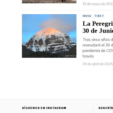
19 de mayo de 202
INDIA
·
TIBET
La Peregri
30 de Juni
Tras cinco años 
reanudará el 30 d
pandemia de COVI
través
24 de abril de 2025
SÍGUENOS EN INSTAGRAM
SUSCRÍB