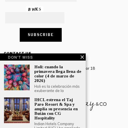
CONTACT US
DON'T MISS
Creative Travel Pvt. Ltd.
Holi: cuando la
Creative Plaza, 283 Udyog Vihar Phase 2, Sector 18
primavera llega llena de
Gurugram, Haryana – 122016, India
color (4 de marzo de
2026)
Tel: +91-124 4567777
Holi es la celebración más
Email:
engage@southasiatraveljournal.com
exuberante de la
IHCL estrena el Taj
Paro Resort & Spa y
amplía su presencia en
Bután con CG
Hospitality
Indian Hotels Company