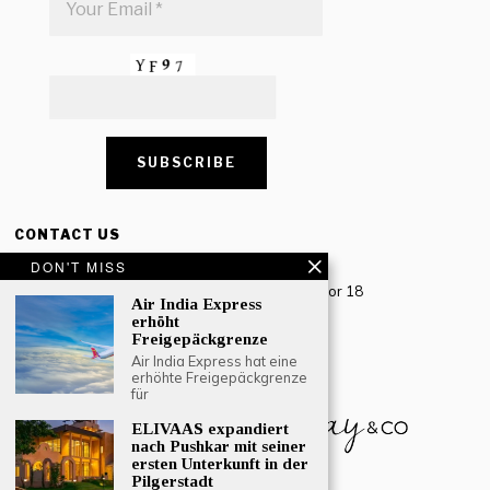
CONTACT US
DON'T MISS
Creative Travel Pvt. Ltd.
Creative Plaza, 283 Udyog Vihar Phase 2, Sector 18
Air India Express
Gurugram, Haryana – 122016, India
erhöht
Freigepäckgrenze
Tel: +91-124 4567777
Air India Express hat eine
Email:
engage@southasiatraveljournal.com
erhöhte Freigepäckgrenze
für
ELIVAAS expandiert
nach Pushkar mit seiner
ersten Unterkunft in der
Pilgerstadt