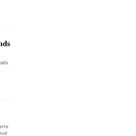
nds
akhi.
-
ierte
ival