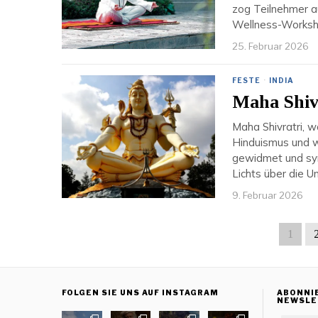
zog Teilnehmer au
Wellness-Worksho
25. Februar 2026
FESTE
·
INDIA
Maha Shivr
Maha Shivratri, w
Hinduismus und wi
gewidmet und symb
Lichts über die U
9. Februar 2026
1
FOLGEN SIE UNS AUF INSTAGRAM
ABONNI
NEWSLE