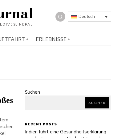
urnal
Deutsch
UFTFAHRT
ERLEBNISSE
Suchen
oßes
SUCHEN
stem
RECENT POSTS
lischen
Indien führt eine Gesundheitserklärung
el,