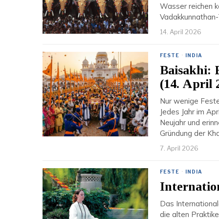
Wasser reichen kö
Vadakkunnathan
14. April 2026
FESTE
·
INDIA
Baisakhi: 
(14. April 
Nur wenige Feste
Jedes Jahr im Apr
Neujahr und erin
Gründung der Kha
7. April 2026
FESTE
·
INDIA
Internatio
Das International
die alten Praktik