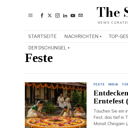
The 
STARTSEITE
NACHRICHTEN
TOP-GE
DER DSCHUNGEL
Feste
FESTE
·
INDIA
·
TO
Entdecken
Erntefest 
Tauchen Sie ein i
Fest, das tief in 
Monat Chingam (A