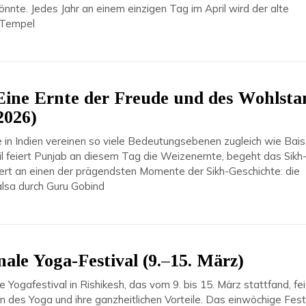
nnte. Jedes Jahr an einem einzigen Tag im April wird der alte
-Tempel
Eine Ernte der Freude und des Wohlsta
2026)
 in Indien vereinen so viele Bedeutungsebenen zugleich wie Bais
il feiert Punjab an diesem Tag die Weizenernte, begeht das Sikh
nert an einen der prägendsten Momente der Sikh-Geschichte: die
lsa durch Guru Gobind
nale Yoga-Festival (9.–15. März)
e Yogafestival in Rishikesh, das vom 9. bis 15. März stattfand, fe
en des Yoga und ihre ganzheitlichen Vorteile. Das einwöchige Fest