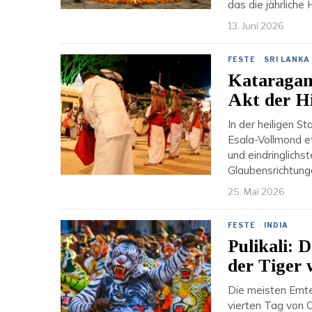
das die jährlich
13. Juni 2026
FESTE
·
SRI LANKA
Kataragama
Akt der Hi
In der heiligen S
Esala-Vollmond e
und eindringlichs
Glaubensrichtunge
25. Mai 2026
FESTE
·
INDIA
Pulikali: 
der Tiger 
Die meisten Ernte
vierten Tag von O