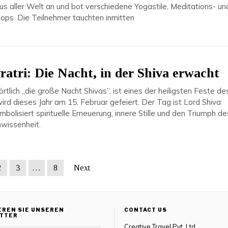
s aller Welt an und bot verschiedene Yogastile, Meditations- un
ps. Die Teilnehmer tauchten inmitten
atri: Die Nacht, in der Shiva erwacht
örtlich „die große Nacht Shivas”, ist eines der heiligsten Feste de
rd dieses Jahr am 15. Februar gefeiert. Der Tag ist Lord Shiva
olisiert spirituelle Erneuerung, innere Stille und den Triumph de
nwissenheit.
2
3
…
8
Next
EREN SIE UNSEREN
CONTACT US
TTER
Creative Travel Pvt. Ltd.