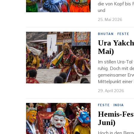
die von Kopf bis
und
25. Mai 2026
BHUTAN
·
FESTE
Ura Yakcho
Mai)
Im stillen Ura-Ta
ruhig. Doch mit d
gemeinsamer Erwa
Mittelpunkt einer 
29. April 2026
FESTE
·
INDIA
Hemis-Fes
Juni)
Hoch in den Berg