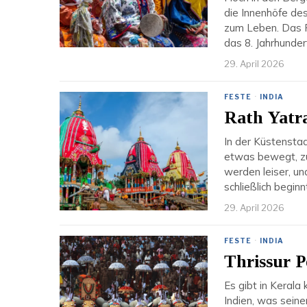
die Innenhöfe des
zum Leben. Das F
das 8. Jahrhundert
29. April 2026
FESTE
·
INDIA
Rath Yatra
In der Küstenstad
etwas bewegt, zu
werden leiser, un
schließlich beginnt
29. April 2026
FESTE
·
INDIA
Thrissur P
Es gibt in Kerala
Indien, was seine