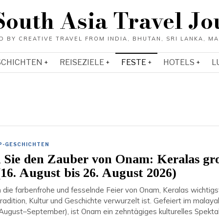
South Asia Travel Jo
SCHICHTEN
REISEZIELE
FESTE
HOTELS
L
P-GESCHICHTEN
 Sie den Zauber von Onam: Keralas gr
(16. August bis 26. August 2026)
n die farbenfrohe und fesselnde Feier von Onam, Keralas wichtig
Tradition, Kultur und Geschichte verwurzelt ist. Gefeiert im malaya
ugust–September), ist Onam ein zehntägiges kulturelles Spektak