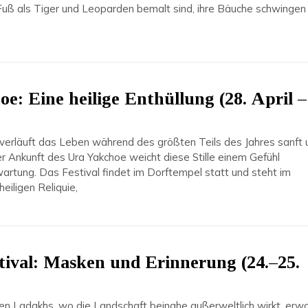
 Fuß als Tiger und Leoparden bemalt sind, ihre Bäuche schwingen
e: Eine heilige Enthüllung (28. April –
l verläuft das Leben während des größten Teils des Jahres sanft 
er Ankunft des Ura Yakchoe weicht diese Stille einem Gefühl
rtung. Das Festival findet im Dorftempel statt und steht im
heiligen Reliquie,
tival: Masken und Erinnerung (24.–25.
en Ladakhs, wo die Landschaft beinahe außerweltlich wirkt, erw