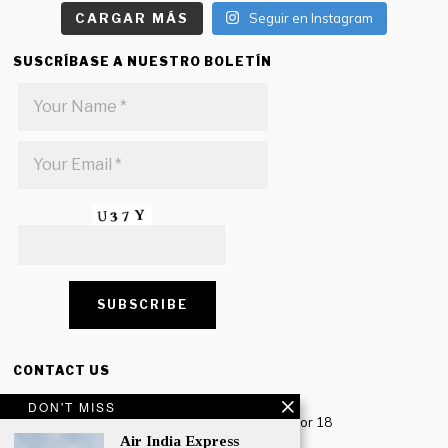
CARGAR MÁS
Seguir en Instagram
SUSCRÍBASE A NUESTRO BOLETÍN
CONTACT US
Creative Travel Pvt. Ltd.
DON'T MISS
Creative Plaza, 283 Udyog Vihar Phase 2, Sector 18
Gurugram, Haryana – 122016, India
Air India Express