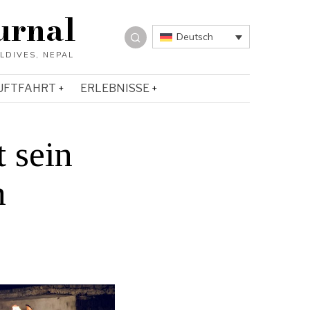
urnal
Deutsch
UFTFAHRT
ERLEBNISSE
t sein
n