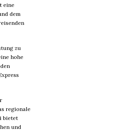
t eine
 und dem
reisenden
utung zu
eine hohe
 den
Express
r
as regionale
 bietet
chen und