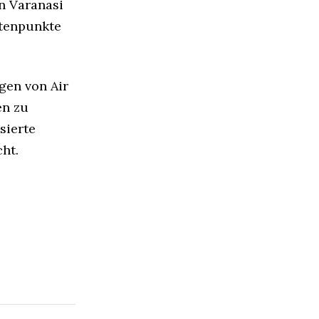
n Varanasi
otenpunkte
gen von Air
en zu
sierte
ht.