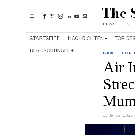
The 
STARTSEITE
NACHRICHTEN
TOP-GE
DER DSCHUNGEL
INDIA
·
LUFTFAH
Air I
Stre
Mumb
10. Januar 2025