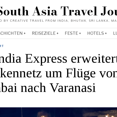
South Asia Travel Jo
SCHICHTEN
REISEZIELE
FESTE
HOTELS
L
RT
ndia Express erweiter
ckennetz um Flüge vo
ai nach Varanasi