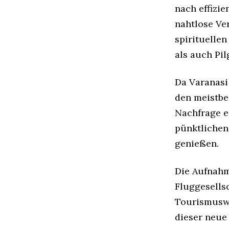
nach effizie
nahtlose Ve
spirituelle
als auch Pi
Da Varanasi
den meistbe
Nachfrage e
pünktlichen
genießen.
Die Aufnahm
Fluggesells
Tourismuswa
dieser neue