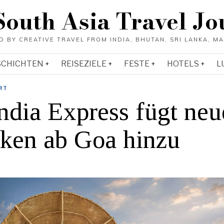
South Asia Travel Jo
SCHICHTEN
REISEZIELE
FESTE
HOTELS
L
RT
ndia Express fügt neu
cken ab Goa hinzu