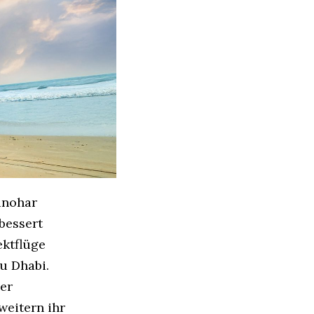
anohar
bessert
ktflüge
u Dhabi.
er
weitern ihr