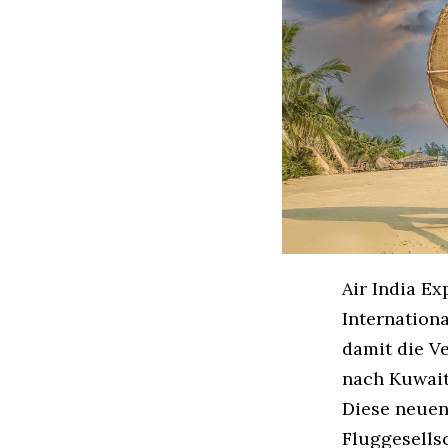
Air India E
Internation
damit die V
nach Kuwait
Diese neuen
Fluggesells