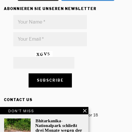
ABONNIEREN SIE UNSEREN NEWSLETTER
CONTACT US
Creative Travel Pvt. Ltd.
DON'T MISS
Creative Plaza, 283 Udyog Vihar Phase 2, Sector 18
Gurugram, Haryana – 122016, India
Bhitarkanika-
Nationalpark schließt
drei Monate wegen der
Tel: +91-124 4567777