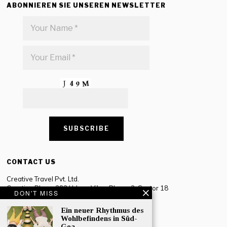
ABONNIEREN SIE UNSEREN NEWSLETTER
CONTACT US
Creative Travel Pvt. Ltd.
Creative Plaza, 283 Udyog Vihar Phase 2, Sector 18
DON'T MISS
Gurugram, Haryana – 122016, India
Ein neuer Rhythmus des
Tel: +91-124 4567777
Wohlbefindens in Süd-
Email:
engage@southasiatraveljournal.com
Goa