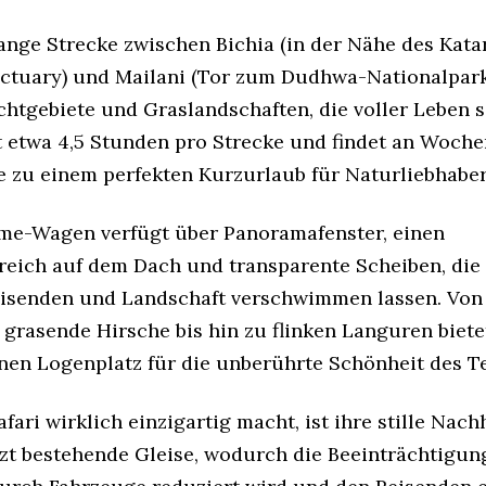
lange Strecke zwischen Bichia (in der Nähe des Kata
nctuary) und Mailani (Tor zum Dudhwa-Nationalpark
chtgebiete und Graslandschaften, die voller Leben s
t etwa 4,5 Stunden pro Strecke und findet an Woch
sie zu einem perfekten Kurzurlaub für Naturliebhabe
me-Wagen verfügt über Panoramafenster, einen
reich auf dem Dach und transparente Scheiben, die
isenden und Landschaft verschwimmen lassen. Von
grasende Hirsche bis hin zu flinken Languren biete
inen Logenplatz für die unberührte Schönheit des Te
fari wirklich einzigartig macht, ist ihre stille Nachh
zt bestehende Gleise, wodurch die Beeinträchtigun