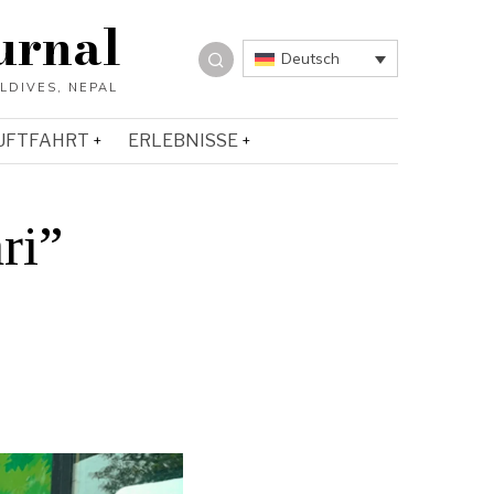
urnal
Deutsch
UFTFAHRT
ERLEBNISSE
ri”