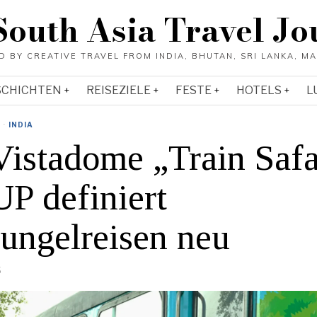
South Asia Travel Jo
SCHICHTEN
REISEZIELE
FESTE
HOTELS
L
·
INDIA
Vistadome „Train Safa
UP definiert
ungelreisen neu
5