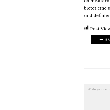
oder Katarn
bietet eine
und definie
Post View
BA