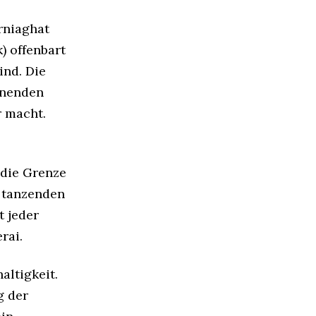
rniaghat
) offenbart
ind. Die
enenden
r macht.
 die Grenze
 tanzenden
t jeder
rai.
altigkeit.
g der