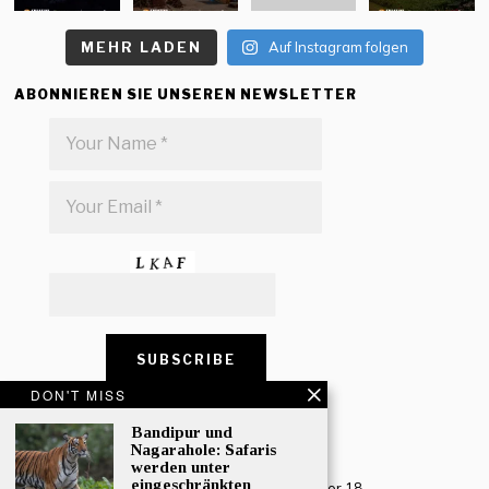
MEHR LADEN
Auf Instagram folgen
ABONNIEREN SIE UNSEREN NEWSLETTER
DON'T MISS
CONTACT US
Bandipur und
Nagarahole: Safaris
werden unter
Creative Travel Pvt. Ltd.
eingeschränkten
Creative Plaza, 283 Udyog Vihar Phase 2, Sector 18