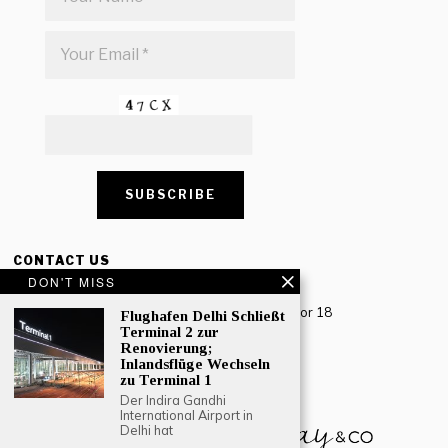
CONTACT US
DON'T MISS
Creative Travel Pvt. Ltd.
Creative Plaza, 283 Udyog Vihar Phase 2, Sector 18
Flughafen Delhi Schließt
Gurugram, Haryana – 122016, India
Terminal 2 zur
Renovierung;
Inlandsflüge Wechseln
Tel: +91-124 4567777
zu Terminal 1
Email:
engage@southasiatraveljournal.com
Der Indira Gandhi
International Airport in
Delhi hat