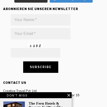
ABONNIEREN SIE UNSEREN NEWSLETTER
CONTACT US
Creative Travel Pvt. Ltd.
Creative Plaza, 283 Udyog Vihar Phase 2, Sector 18
DON'T MISS
Gurugram, Haryana – 122016, India
The Fern Hotels &