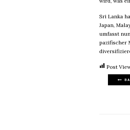
wird, was e
Sri Lanka ha
Japan, Mala
umfasst nun
pazifischer 
diversifizi
Post View
BA