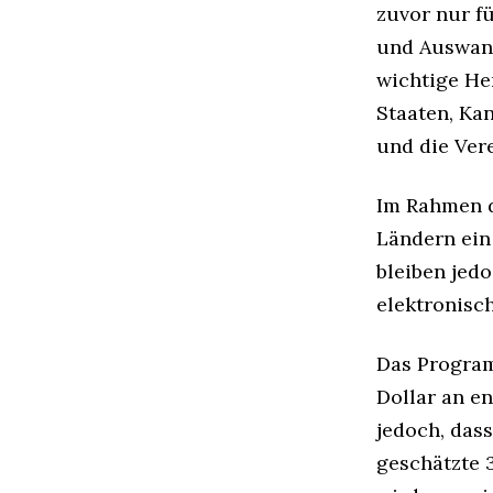
zuvor nur f
und Auswan
wichtige He
Staaten, Kan
und die Ver
Im Rahmen d
Ländern ein
bleiben jed
elektronisc
Das Program
Dollar an e
jedoch, das
geschätzte 