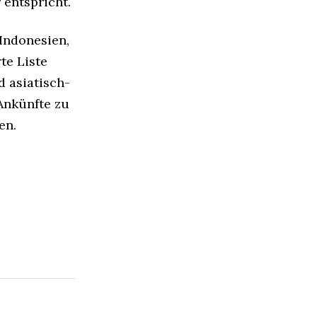
 entspricht.
 Indonesien,
te Liste
d asiatisch-
 Ankünfte zu
en.