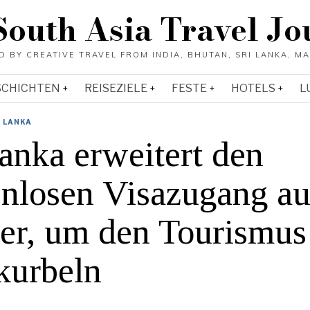
South Asia Travel Jo
SCHICHTEN
REISEZIELE
FESTE
HOTELS
L
I LANKA
anka erweitert den
enlosen Visazugang au
er, um den Tourismus
kurbeln