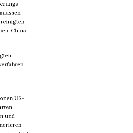
derungs-
mfassen
ereinigten
dien, China
igten
verfahren
ionen US-
arten
en und
nerieren