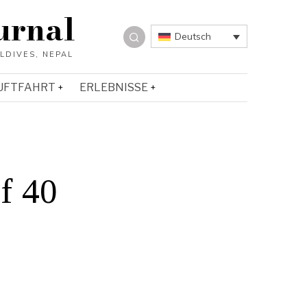
urnal
Deutsch
UFTFAHRT
ERLEBNISSE
f 40