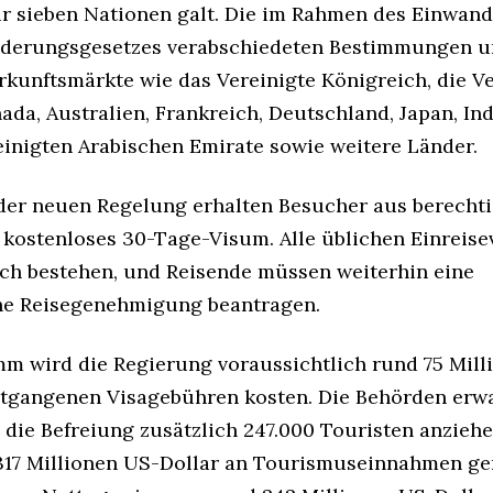
ür sieben Nationen galt. Die im Rahmen des Einwan
derungsgesetzes verabschiedeten Bestimmungen u
rkunftsmärkte wie das Vereinigte Königreich, die V
ada, Australien, Frankreich, Deutschland, Japan, In
einigten Arabischen Emirate sowie weitere Länder.
er neuen Regelung erhalten Besucher aus berecht
 kostenloses 30-Tage-Visum. Alle üblichen Einreise
och bestehen, und Reisende müssen weiterhin eine
he Reisegenehmigung beantragen.
m wird die Regierung voraussichtlich rund 75 Mill
ntgangenen Visagebühren kosten. Die Behörden erw
s die Befreiung zusätzlich 247.000 Touristen anzieh
317 Millionen US-Dollar an Tourismuseinnahmen ge