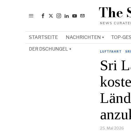
The 
STARTSEITE
NACHRICHTEN
TOP-GE
DER DSCHUNGEL
LUFTFAHRT
·
SR
Sri L
kost
Länd
anzu
25. Mai 2026