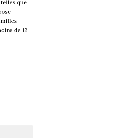
telles que
spose
amilles
moins de 12