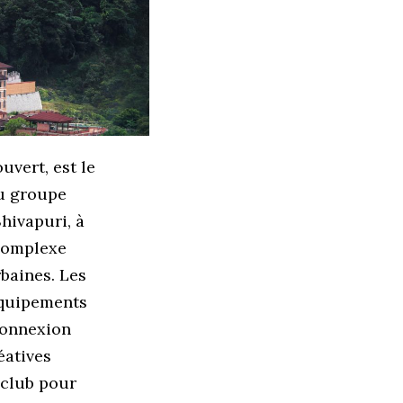
vert, est le
du groupe
Shivapuri, à
 complexe
baines. Les
équipements
connexion
éatives
 club pour