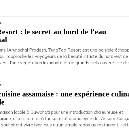
A
sort : le secret au bord de l’eau
al
ans l’Arunachal Pradesh, TungTao Resort est une paisible échap
e qui rapproche les voyageurs de la beauté intacte du nord-est de l
ves, d’une végétation luxuriante et de grands ciels ouverts, ce c
A
uisine assamaise : une expérience culin
le
maison locale à Guwahati pour une introduction chaleureuse et
uisine, à la culture et à l’hospitalité quotidienne de l’Assam. Conç
 souhaitent vivre bien plus qu’un simple repas au restaurant, cet