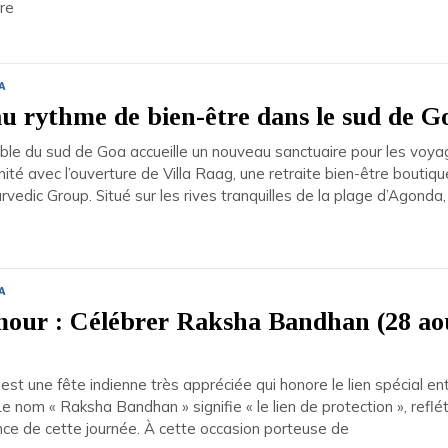
ire
A
 rythme de bien-être dans le sud de G
ible du sud de Goa accueille un nouveau sanctuaire pour les voya
ité avec l’ouverture de Villa Raag, une retraite bien-être boutiqu
rvedic Group. Situé sur les rives tranquilles de la plage d’Agonda,
A
mour : Célébrer Raksha Bandhan (28 ao
t une fête indienne très appréciée qui honore le lien spécial en
Le nom « Raksha Bandhan » signifie « le lien de protection », reflé
ence de cette journée. À cette occasion porteuse de