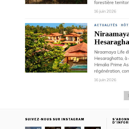
forestière territo
16 juin 2026
ACTUALITÉS
·
HÔT
Niraamaya 
Hesaragha
Niraamaya Life él
Hesaraghatta, à 
Himalia Prime As
régénération, co
16 juin 2026
SUIVEZ-NOUS SUR INSTAGRAM
S’ABONN
D’INFO