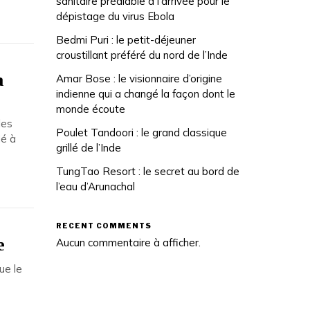
sanitaire préalable à l’arrivée pour le
dépistage du virus Ebola
Bedmi Puri : le petit-déjeuner
croustillant préféré du nord de l’Inde
a
Amar Bose : le visionnaire d’origine
indienne qui a changé la façon dont le
monde écoute
les
Poulet Tandoori : le grand classique
Né à
grillé de l’Inde
TungTao Resort : le secret au bord de
l’eau d’Arunachal
RECENT COMMENTS
e
Aucun commentaire à afficher.
ue le