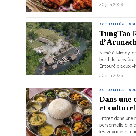
30 juin 2026
ACTUALITÉS
·
INDI
TungTao Re
d’Arunach
Niché à Mimey, d
bord de la rivièr
Entouré d’eaux vi
30 juin 2026
ACTUALITÉS
·
INDI
Dans une c
et culturel
Entrez dans une 
personnelle à la c
les voyageurs qui