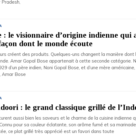
r Pradesh,
A
: le visionnaire d’origine indienne qui 
façon dont le monde écoute
urs créent des produits. Quelques-uns changent la manière dont 
onde. Amar Gopal Bose appartenait à cette seconde catégorie. 
929 d’un père indien, Noni Gopal Bose, et d’une mère américaine,
n, Amar Bose
A
oori : le grand classique grillé de l’Ind
urent aussi bien les saveurs et le charme de la cuisine indienne q
 Connu pour sa couleur éclatante, son arôme fumé et sa marinade
e, ce plat grillé très apprécié est un favori dans toute