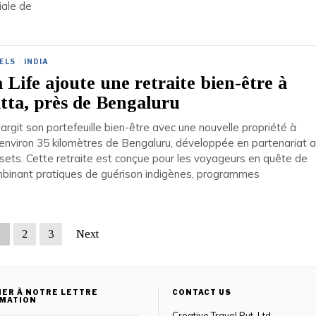
riale de
ELS
·
INDIA
Life ajoute une retraite bien-être à
tta, près de Bengaluru
argit son portefeuille bien-être avec une nouvelle propriété à
environ 35 kilomètres de Bengaluru, développée en partenariat 
sets. Cette retraite est conçue pour les voyageurs en quête de
mbinant pratiques de guérison indigènes, programmes
1
2
3
Next
ER À NOTRE LETTRE
CONTACT US
RMATION
Creative Travel Pvt. Ltd.