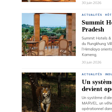
30 juin 2026
ACTUALITÉS
·
HÔT
Summit Ho
Pradesh
Summit Hotels & 
du Rungkhung Vill
l’Himalaya orienta
Kameng,
30 juin 2026
ACTUALITÉS
·
INDI
Un système
devient op
Un système d’alert
MARVEL, un véhic
opérationnel dans