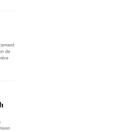
ncement
on de
vière
ch
s
ision