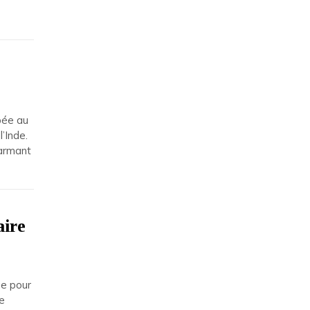
pée au
’Inde.
harmant
aire
ue pour
te