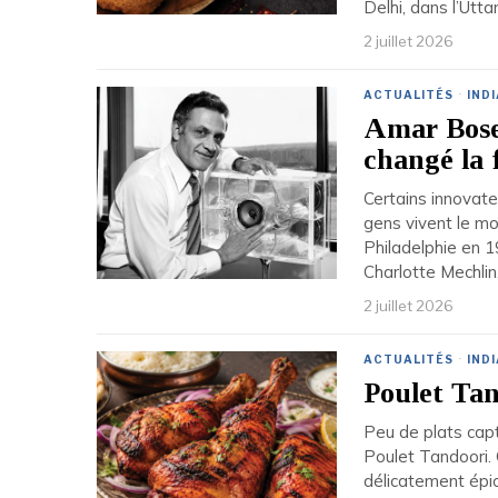
Delhi, dans l’Utta
2 juillet 2026
ACTUALITÉS
·
INDI
Amar Bose 
changé la 
Certains innovate
gens vivent le m
Philadelphie en 1
Charlotte Mechli
2 juillet 2026
ACTUALITÉS
·
INDI
Poulet Tand
Peu de plats capt
Poulet Tandoori.
délicatement épicé