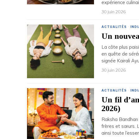
expérience culina
30 juin 2026
ACTUALITÉS
·
INDI
Un nouveau
La côte plus pais
en quête de sérén
signée Kairali Ayu
30 juin 2026
ACTUALITÉS
·
INDI
Un fil d’a
2026)
Raksha Bandhan es
frères et sœurs. 
ainsi toute l’ess