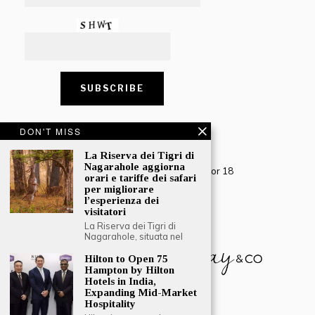
DON'T MISS
CONTACT US
La Riserva dei Tigri di
Creative Travel Pvt. Ltd.
Nagarahole aggiorna
Creative Plaza, 283 Udyog Vihar Phase 2, Sector 18
orari e tariffe dei safari
Gurugram, Haryana – 122016, India
per migliorare
l’esperienza dei
Tel: +91-124 4567777
visitatori
Email:
engage@southasiatraveljournal.com
La Riserva dei Tigri di
Nagarahole, situata nel
Hilton to Open 75
Hampton by Hilton
Hotels in India,
Expanding Mid-Market
Hospitality