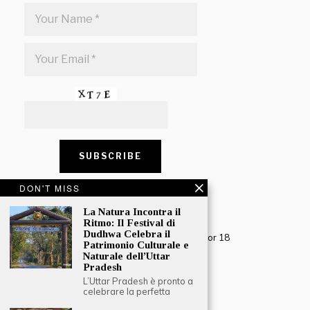
DON'T MISS
CONTACT US
La Natura Incontra il
Ritmo: Il Festival di
Creative Travel Pvt. Ltd.
Dudhwa Celebra il
Creative Plaza, 283 Udyog Vihar Phase 2, Sector 18
Patrimonio Culturale e
Gurugram, Haryana – 122016, India
Naturale dell’Uttar
Pradesh
Tel: +91-124 4567777
L’Uttar Pradesh è pronto a
Email:
engage@southasiatraveljournal.com
celebrare la perfetta