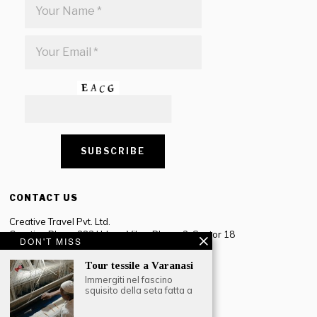
CONTACT US
Creative Travel Pvt. Ltd.
Creative Plaza, 283 Udyog Vihar Phase 2, Sector 18
DON'T MISS
Gurugram, Haryana – 122016, India
Tour tessile a Varanasi
Tel: +91-124 4567777
Immergiti nel fascino
Email:
engage@southasiatraveljournal.com
squisito della seta fatta a