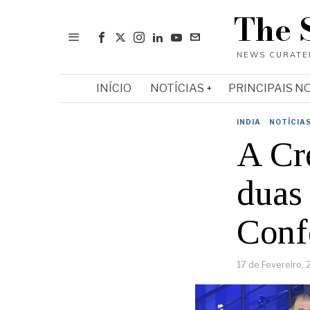
The 
INÍCIO
NOTÍCIAS
PRINCIPAIS N
INDIA
·
NOTÍCIA
A Cr
duas 
Conf
17 de Fevereiro,