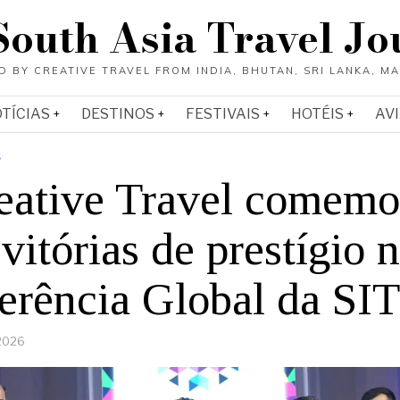
South Asia Travel Jo
OTÍCIAS
DESTINOS
FESTIVAIS
HOTÉIS
AV
S
eative Travel comemo
vitórias de prestígio 
erência Global da SI
 2026