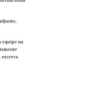
nternacional
adjunto,
a equipe na
ltamente
, escreva