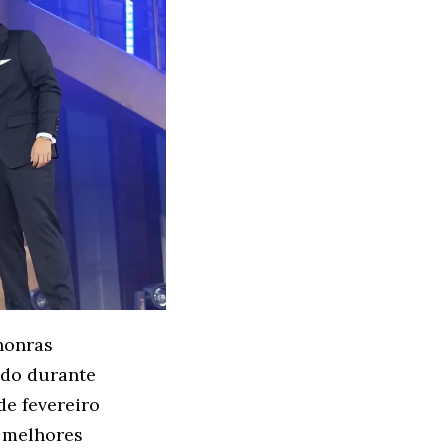
honras
ado durante
de fevereiro
 melhores