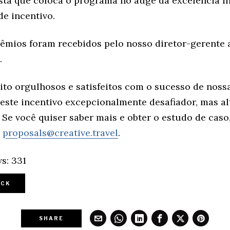
ta que coloca o programa no auge da excelência i
de incentivo.
êmios foram recebidos pelo nosso diretor-gerente 
.
to orgulhosos e satisfeitos com o sucesso de noss
deste incentivo excepcionalmente desafiador, mas a
. Se você quiser saber mais e obter o estudo de caso
m
proposals@creative.travel
.
s:
331
CK
SHARE