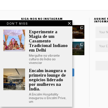
SIGA-NOS NO INSTAGRAM
ASSINE 
INFORM
DON'T MISS
Experimente a
Magia de um
Casamento
Tradicional Indiano
em Delhi
Mergulhe na vibrante
cultura da Índia ao
vivenciar
LOAD MORE
Encalm inaugura o
Follow on Instagram
primeiro lounge de
negócios liderado
por mulheres na
Índia.
A Encalm Hospitality
inaugurou o Encalm Prive,
um