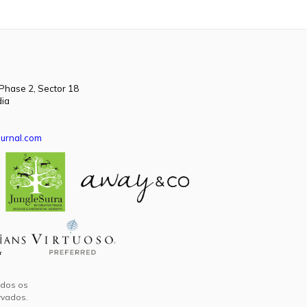
 Phase 2, Sector 18
dia
urnal.com
odos os
rvados.