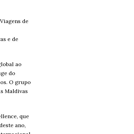
 Viagens de
as e de
global ao
uge do
dos. O grupo
as Maldivas
lence, que
deste ano,