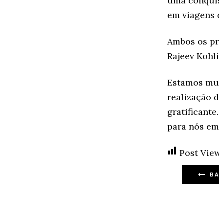
uma conquis
em viagens 
Ambos os pr
Rajeev Kohli
Estamos mui
realização 
gratificante
para nós e
Post View
BA