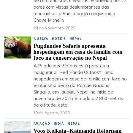
de cura budistas e védicas. Espalhado por 22
acres com vistas deslumbrantes das
montanhas, o Sanctuary já conquistou a
Chave Michelin
24 de Novembro, 2025
A SELVA
·
HOTÉIS
·
NEPAL
Pugdundee Safaris apresenta
hospedagem em casa de família com
foco na conservação no Nepal
A Pugdundee Safaris está prestes a
inaugurar o “Red Panda Outpost”, uma
hospedagem em casa de família com foco no
ecoturismo perto do Parque Nacional
Singalila, em Jaubari, Nepal, no início de
novembro de 2025. Situada a 2.850 metros
de altitude, esta
19 de Agosto, 2025
AVIAÇÃO
·
INDIA
·
NEPAL
Voos Kolkata–Katmandu Retornam