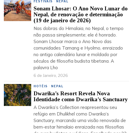
FESTIVAIS
·
NEPAL
Sonam Lhosar: O Ano Novo Lunar do
Nepal, de renovação e determinação
(19 de janeiro de 2026)
Nas dobras do Himalaia, no Nepal, o tempo
não passa simplesmente; ele é honrado.
Sonam Lhosar marca o Ano Novo das
comunidades Tamang e Hyolmo, enraizado
no antigo calendário lunar e moldado por
séculos de filosofia budista tibetana. A
palavra Lho
6 de Janeiro, 2026
HOTÉIS
·
NEPAL
Dwarika’s Resort Revela Nova
Identidade como Dwarika’s Sanctuary
A Dwarika’s Collection reapresentou seu
refúgio em Dhulikhel como Dwarika’s
Sanctuary, marcando uma visão renovada de
bem-estar himalaio enraizada nas filosofias