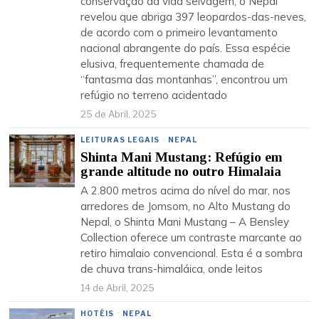
conservação da vida selvagem, o Nepal
revelou que abriga 397 leopardos-das-neves,
de acordo com o primeiro levantamento
nacional abrangente do país. Essa espécie
elusiva, frequentemente chamada de
“fantasma das montanhas”, encontrou um
refúgio no terreno acidentado
25 de Abril, 2025
LEITURAS LEGAIS
·
NEPAL
Shinta Mani Mustang: Refúgio em
grande altitude no outro Himalaia
A 2.800 metros acima do nível do mar, nos
arredores de Jomsom, no Alto Mustang do
Nepal, o Shinta Mani Mustang – A Bensley
Collection oferece um contraste marcante ao
retiro himalaio convencional. Esta é a sombra
de chuva trans-himaláica, onde leitos
14 de Abril, 2025
HOTÉIS
·
NEPAL