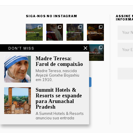
SIGA-NOS NO INSTAGRAM
ASSINE 
INFORM
DON'T MISS
Madre Teresa:
Farol de compaixão
Madre Teresa, nascida
LOAD MORE
Anjezë Gonxhe Bojaxhiu
em 1910,
Follow on Instagram
Summit Hotels &
Resorts se expande
para Arunachal
Pradesh
A Summit Hotels & Resorts
anunciou sua entrada