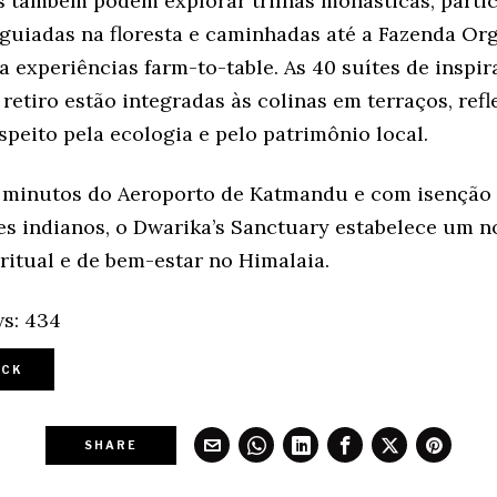
 também podem explorar trilhas monásticas, partic
guiadas na floresta e caminhadas até a Fazenda Or
 experiências farm-to-table. As 40 suítes de inspi
retiro estão integradas às colinas em terraços, refl
peito pela ecologia e pelo patrimônio local.
 minutos do Aeroporto de Katmandu e com isenção 
tes indianos, o Dwarika’s Sanctuary estabelece um 
ritual e de bem-estar no Himalaia.
s:
434
CK
SHARE