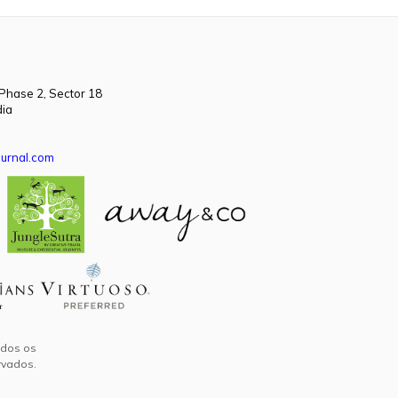
 Phase 2, Sector 18
dia
urnal.com
odos os
rvados.