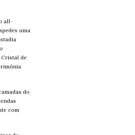
 all-
hóspedes uma
stadia
o
Cristal de
erimônia
 camadas do
zendas
nte com