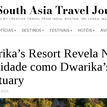
South Asia Travel Jo
OTÍCIAS
DESTINOS
FESTIVAIS
HOTÉIS
AV
ika’s Resort Revela 
tidade como Dwarika’
tuary
, 2025