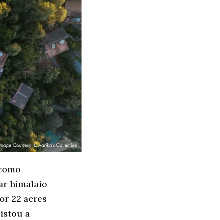
 como
ar himalaio
or 22 acres
istou a