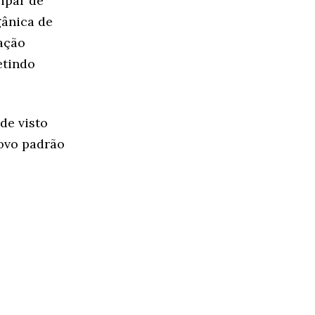
ipar de
gânica de
ração
etindo
de visto
novo padrão