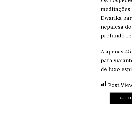
Os hóspedes
meditações 
Dwarika para
nepalesa do 
profundo res
A apenas 45
para viajan
de luxo espi
Post View
BA