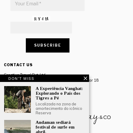
CONTACT US
Creative Travel Pvt. Ltd.
DON'T MISS
Creative Plaza, 283 Udyog Vihar Phase 2, Sector 18
Gurugram, Haryana – 122016, India
A Experiência Vanghat:
Explorando o País dos
Tel: +91-124 4567777
Tigres a Pé
Email:
engage@southasiatraveljournal.com
Localizada na zona de
amortecimento do icônico
Reserva
Andaman sediará
festival de surfe em
abril.