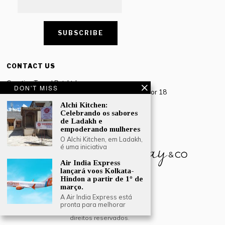
CONTACT US
Creative Travel Pvt. Ltd.
DON'T MISS
Creative Plaza, 283 Udyog Vihar Phase 2, Sector 18
Gurugram, Haryana – 122016, India
Alchi Kitchen:
Celebrando os sabores
Tel: +91-124 4567777
de Ladakh e
Email:
engage@southasiatraveljournal.com
empoderando mulheres
O Alchi Kitchen, em Ladakh,
é uma iniciativa
Air India Express
lançará voos Kolkata-
Hindon a partir de 1º de
março.
A Air India Express está
pronta para melhorar
© 2024 Creative Travel Blogs. Todos os
direitos reservados.