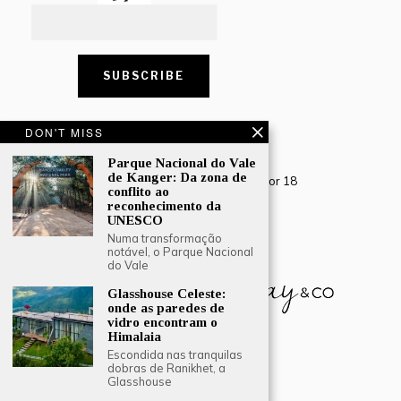
DON'T MISS
CONTACT US
Parque Nacional do Vale
Creative Travel Pvt. Ltd.
de Kanger: Da zona de
Creative Plaza, 283 Udyog Vihar Phase 2, Sector 18
conflito ao
Gurugram, Haryana – 122016, India
reconhecimento da
UNESCO
Tel: +91-124 4567777
Numa transformação
Email:
engage@southasiatraveljournal.com
notável, o Parque Nacional
do Vale
Glasshouse Celeste:
onde as paredes de
vidro encontram o
Himalaia
Escondida nas tranquilas
dobras de Ranikhet, a
Glasshouse
© 2024 Creative Travel Blogs. Todos os