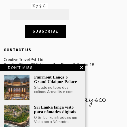
CONTACT US
Creative Travel Pvt. Ltd.
Creative Plaza, 283 Udyog Vihar Phase 2, Sector 18
DON'T MISS
Gurugram, Haryana – 122016, India
Fairmont Lança o
Tel: +91-124 4567777
Grand Udaipur Palace
Email:
engage@southasiatraveljournal.com
Situado no topo das
colinas Aravallis e com
Sri Lanka lança visto
para nômades digitais
O Sri Lanka introduziu um
Visto para Nômades