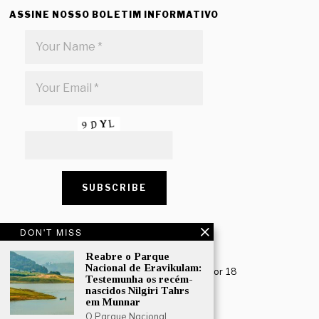
ASSINE NOSSO BOLETIM INFORMATIVO
DON'T MISS
CONTACT US
Reabre o Parque
Creative Travel Pvt. Ltd.
Nacional de Eravikulam:
Creative Plaza, 283 Udyog Vihar Phase 2, Sector 18
Testemunha os recém-
Gurugram, Haryana – 122016, India
nascidos Nilgiri Tahrs
em Munnar
Tel: +91-124 4567777
O Parque Nacional