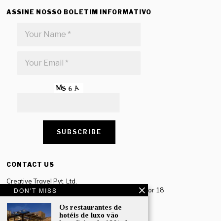
ASSINE NOSSO BOLETIM INFORMATIVO
CONTACT US
Creative Travel Pvt. Ltd.
Creative Plaza, 283 Udyog Vihar Phase 2, Sector 18
DON'T MISS
Gurugram, Haryana – 122016, India
Os restaurantes de
hotéis de luxo vão
Tel: +91-124 4567777