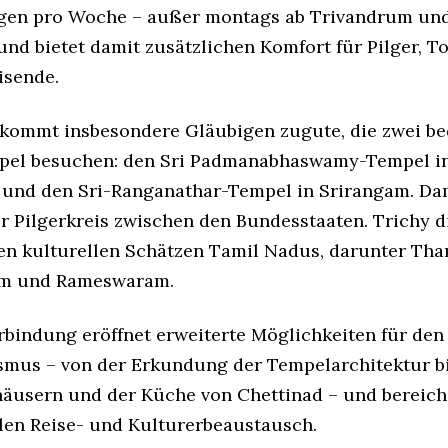
gen pro Woche – außer montags ab Trivandrum und
und bietet damit zusätzlichen Komfort für Pilger, T
isende.
 kommt insbesondere Gläubigen zugute, die zwei b
pel besuchen: den Sri Padmanabhaswamy-Tempel i
und den Sri-Ranganathar-Tempel in Srirangam. Dam
er Pilgerkreis zwischen den Bundesstaaten. Trichy 
den kulturellen Schätzen Tamil Nadus, darunter Tha
m und Rameswaram.
rbindung eröffnet erweiterte Möglichkeiten für den
smus – von der Erkundung der Tempelarchitektur bi
äusern und der Küche von Chettinad – und bereich
len Reise- und Kulturerbeaustausch.