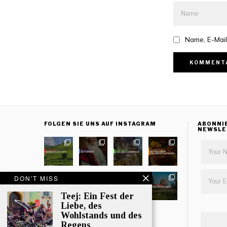
Name, E-Mail
FOLGEN SIE UNS AUF INSTAGRAM
ABONNI
NEWSLE
DON'T MISS
Teej: Ein Fest der
Liebe, des
Wohlstands und des
MEHR LADEN
Regens