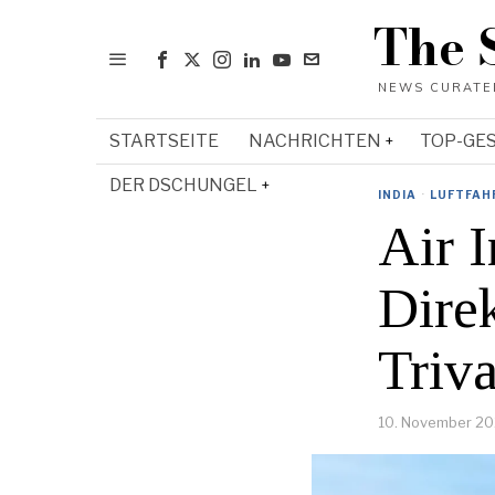
The 
STARTSEITE
NACHRICHTEN
TOP-GE
DER DSCHUNGEL
INDIA
·
LUFTFAH
Air I
Dire
Triv
10. November 2