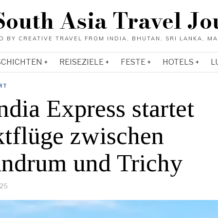
South Asia Travel Jo
SCHICHTEN
REISEZIELE
FESTE
HOTELS
L
RT
ndia Express startet
ktflüge zwischen
andrum und Trichy
025