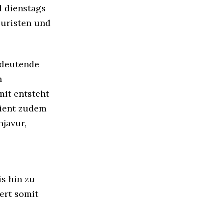
 dienstags
ouristen und
edeutende
n
it entsteht
dient zudem
njavur,
s hin zu
ert somit