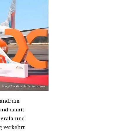
ivandrum
 und damit
Kerala und
g verkehrt