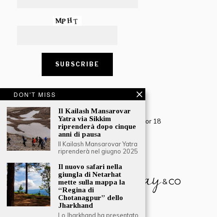
DON'T MISS
CONTACT US
Il Kailash Mansarovar
Creative Travel Pvt. Ltd.
Yatra via Sikkim
Creative Plaza, 283 Udyog Vihar Phase 2, Sector 18
riprenderà dopo cinque
Gurugram, Haryana – 122016, India
anni di pausa
Il Kailash Mansarovar Yatra
Tel: +91-124 4567777
riprenderà nel giugno 2025
Email:
engage@southasiatraveljournal.com
Il nuovo safari nella
giungla di Netarhat
mette sulla mappa la
“Regina di
Chotanagpur” dello
Jharkhand
Lo Jharkhand ha presentato