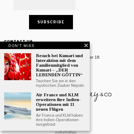
CONTACT US
DON'T MISS
Creative Travel Pvt. Ltd.
Besuch bei Kumari und
Creative Plaza, 283 Udyog Vihar Phase 2, Sector 18
Interaktion mit dem
Gurugram, Haryana – 122016, India
Familienmitglied von
Kumari – „DER
Tel: +91-124 4567777
LEBENDEN GÖTTIN“
Email:
engage@southasiatraveljournal.com
Tauchen Sie ein in den
mystischen Zauber Nepals
Air France und KLM
erweitern ihre Indien-
Operationen mit 11
neuen Flügen
Air France und KLM haben
ihre Indien-Operationen
ausgebaut
© 2024 Creative Travel Blogs. Alle Rechte
vorbehalten.