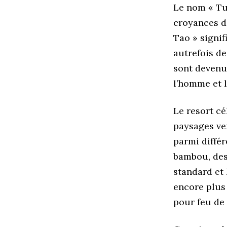
Le nom « Tun
croyances d
Tao » signif
autrefois de
sont devenue
l’homme et l
Le resort cél
paysages ve
parmi diffé
bambou, des 
standard et
encore plus 
pour feu de