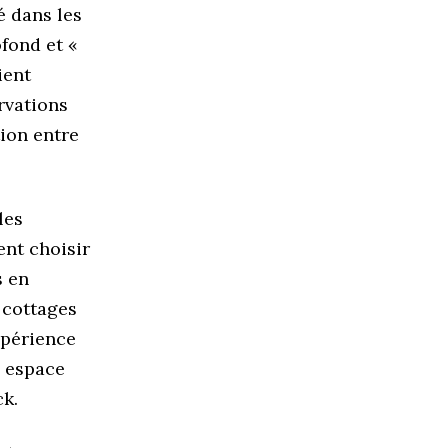
é dans les
fond et «
ient
rvations
tion entre
les
ent choisir
s en
 cottages
xpérience
n espace
ck.