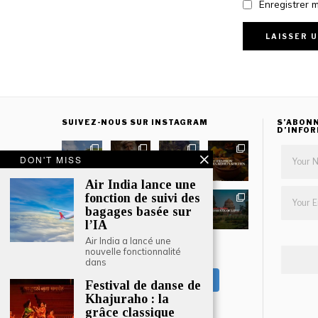
Enregistrer 
SUIVEZ-NOUS SUR INSTAGRAM
S’ABONN
D’INFO
DON'T MISS
Air India lance une
fonction de suivi des
bagages basée sur
l’IA
Air India a lancé une
nouvelle fonctionnalité
CHARGER PLUS
dans
Suivre sur Instagram
Festival de danse de
Khajuraho : la
grâce classique