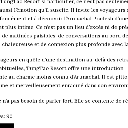
TungTao Resort si particulier, ce n’est pas seuleme
ussi l’émotion qu’il suscite. Il invite les voyageurs à
ofondément et à découvrir l’Arunachal Pradesh d’un
t plus intime. Ce n’est pas un lieu d’excès ni de pré
u de matinées paisibles, de conversations au bord de 
é chaleureuse et de connexion plus profonde avec la
ageurs en quête d’une destination au-delà des retr
bituelles, TungTao Resort offre une introduction
nte au charme moins connu d’Arunachal. Il est pitto
âme et merveilleusement enraciné dans son enviro
re n’a pas besoin de parler fort. Elle se contente de r
s:
90