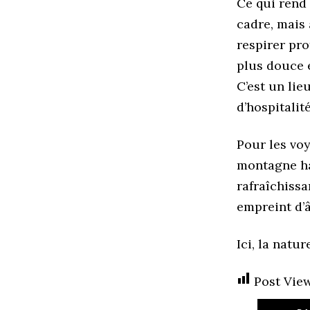
Ce qui rend 
cadre, mais a
respirer pr
plus douce e
C’est un lie
d’hospitalit
Pour les voy
montagne ha
rafraîchissa
empreint d’
Ici, la natu
Post View