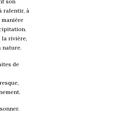
nt son
 ralentir, à
e manière
cipitation.
la rivière,
 nature.
aites de
resque,
nnement.
ésonner.