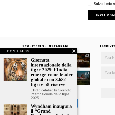
Salva il mio
SEGUITECI SU INSTAGRAM
ISCRIVI
DON'T MISS
Giornata
internazionale della
tigre 2025: l’India
emerge come leader
globale con 3.682
tigri e 58 riserve
L’India celebra la Giornata
CARICA ALTRO
internazionale della tigre
2025
Segui su Instagram
Wyndham inaugura
il “Grand