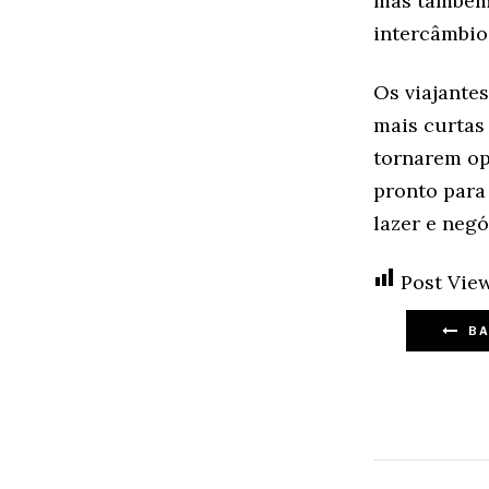
mas também
intercâmbio 
Os viajante
mais curtas
tornarem op
pronto para
lazer e negó
Post View
BA