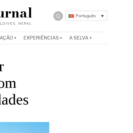
urnal
Português
IAÇÃO
EXPERIÊNCIAS
A SELVA
r
com
dades