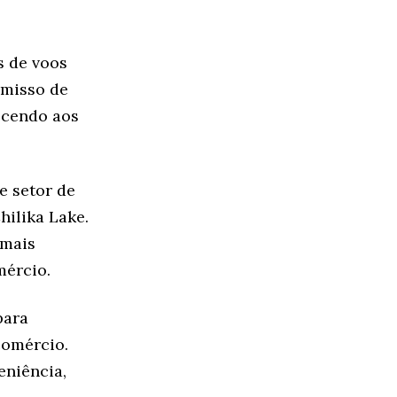
s de voos
omisso de
ecendo aos
e setor de
hilika Lake.
 mais
mércio.
para
comércio.
eniência,