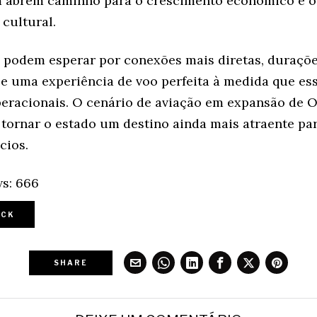
 abrem caminho para o crescimento econômico e o
cultural.
s podem esperar por conexões mais diretas, duraçõ
 e uma experiência de voo perfeita à medida que ess
eracionais. O cenário de aviação em expansão de O
 tornar o estado um destino ainda mais atraente par
cios.
s:
666
CK
SHARE