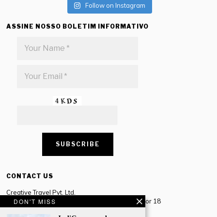
Follow on Instagram
ASSINE NOSSO BOLETIM INFORMATIVO
CONTACT US
Creative Travel Pvt. Ltd.
Creative Plaza, 283 Udyog Vihar Phase 2, Sector 18
DON'T MISS
Gurugram, Haryana – 122016, India