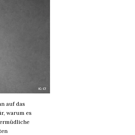
an auf das
ür, warum es
unermüdliche
ten