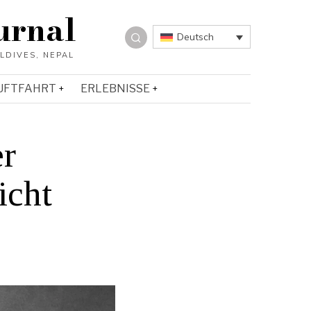
urnal
Deutsch
UFTFAHRT
ERLEBNISSE
r
icht