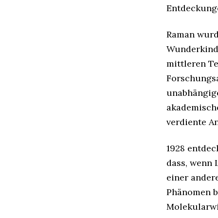
Entdeckunge
Raman wurde
Wunderkind:
mittleren Te
Forschungsa
unabhängige
akademische
verdiente A
1928 entdec
dass, wenn L
einer ander
Phänomen be
Molekularwi