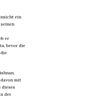
nsicht ein
 seinen
eb er
a, bevor die
 die
ishnan,
l davon mit
e dieses
in der