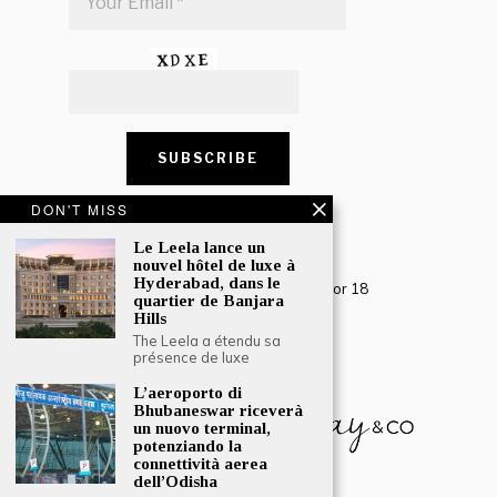
DON'T MISS
CONTACT US
Le Leela lance un
nouvel hôtel de luxe à
Creative Travel Pvt. Ltd.
Hyderabad, dans le
Creative Plaza, 283 Udyog Vihar Phase 2, Sector 18
quartier de Banjara
Gurugram, Haryana – 122016, India
Hills
The Leela a étendu sa
Tel: +91-124 4567777
présence de luxe
Email:
engage@southasiatraveljournal.com
L’aeroporto di
Bhubaneswar riceverà
un nuovo terminal,
potenziando la
connettività aerea
dell’Odisha