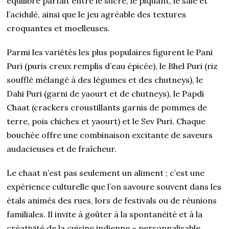
équilibre parfait entre le sucré, le piquant, le salé et
l’acidulé, ainsi que le jeu agréable des textures
croquantes et moelleuses.
Parmi les variétés les plus populaires figurent le Pani
Puri (puris creux remplis d’eau épicée), le Bhel Puri (riz
soufflé mélangé à des légumes et des chutneys), le
Dahi Puri (garni de yaourt et de chutneys), le Papdi
Chaat (crackers croustillants garnis de pommes de
terre, pois chiches et yaourt) et le Sev Puri. Chaque
bouchée offre une combinaison excitante de saveurs
audacieuses et de fraîcheur.
Le chaat n’est pas seulement un aliment ; c’est une
expérience culturelle que l’on savoure souvent dans les
étals animés des rues, lors de festivals ou de réunions
familiales. Il invite à goûter à la spontanéité et à la
créativité de la cuisine indienne – personnalisable,