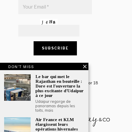
DON'T MISS
CONTACT US
Le bar qui met le
Creative Travel Pvt. Ltd.
Rajasthan en bouteille :
Creative Plaza, 283 Udyog Vihar Phase 2, Sector 18
Dore est l’ouverture la
Gurugram, Haryana – 122016, India
plus excitante d’Udaipur
à ce jour
Tel: +91-124 4567777
Udaipur regorge de
Email:
engage@southasiatraveljournal.com
panoramas depuis les
toits, mais
Air France et KLM
élargissent leurs
opérations hivernales