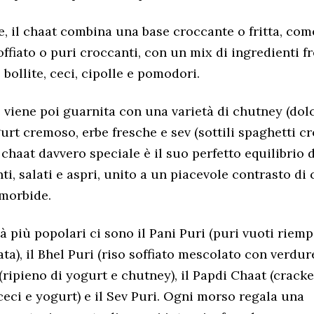
e, il chaat combina una base croccante o fritta, com
soffiato o puri croccanti, con un mix di ingredienti fr
bollite, ceci, cipolle e pomodori.
viene poi guarnita con una varietà di chutney (dolc
gurt cremoso, erbe fresche e sev (sottili spaghetti cr
 chaat davvero speciale è il suo perfetto equilibrio 
nti, salati e aspri, unito a un piacevole contrasto di
 morbide.
tà più popolari ci sono il Pani Puri (puri vuoti riemp
ta), il Bhel Puri (riso soffiato mescolato con verdur
 (ripieno di yogurt e chutney), il Papdi Chaat (crack
ceci e yogurt) e il Sev Puri. Ogni morso regala una