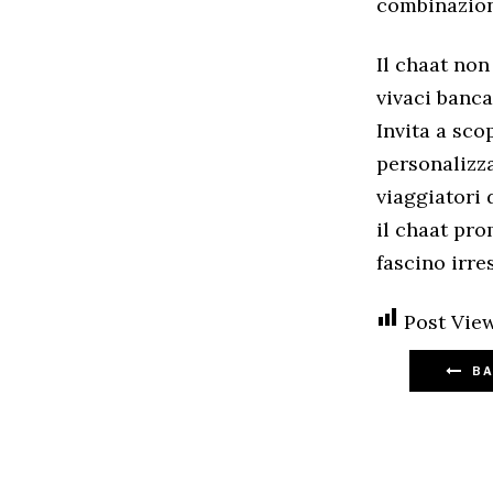
combinazion
Il chaat non
vivaci bancar
Invita a sco
personalizza
viaggiatori 
il chaat pro
fascino irres
Post View
BA