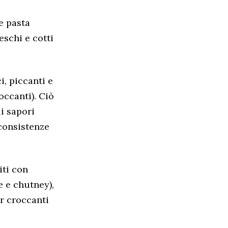
e pasta
eschi e cotti
i, piccanti e
occanti). Ciò
di sapori
 consistenze
iti con
e e chutney),
er croccanti