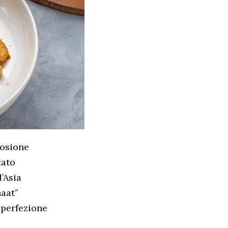
losione
tato
l’Asia
haat”
 perfezione