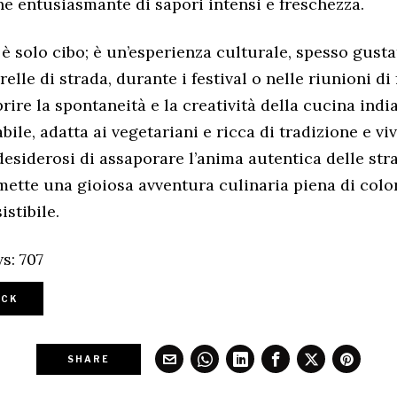
e entusiasmante di sapori intensi e freschezza.
 è solo cibo; è un’esperienza culturale, spesso gusta
elle di strada, durante i festival o nelle riunioni di 
prire la spontaneità e la creatività della cucina indi
bile, adatta ai vegetariani e ricca di tradizione e viv
desiderosi di assaporare l’anima autentica delle str
mette una gioiosa avventura culinaria piena di color
istibile.
s:
707
CK
SHARE