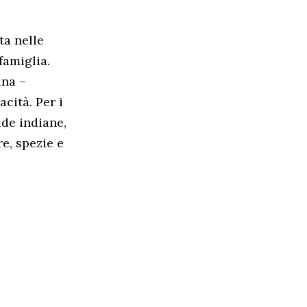
ta nelle
famiglia.
ana –
acità. Per i
ade indiane,
e, spezie e