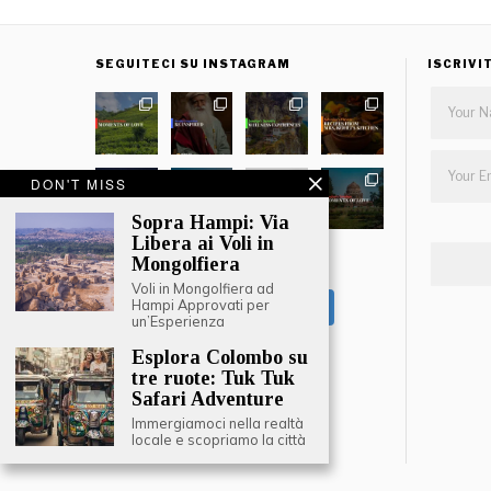
SEGUITECI SU INSTAGRAM
ISCRIVI
DON'T MISS
Sopra Hampi: Via
Libera ai Voli in
Mongolfiera
CARICA ALTRO
Voli in Mongolfiera ad
Hampi Approvati per
Segui su Instagram
un’Esperienza
Esplora Colombo su
tre ruote: Tuk Tuk
Safari Adventure
Immergiamoci nella realtà
locale e scopriamo la città