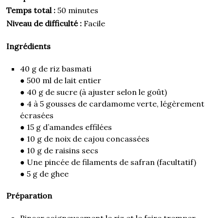
Temps total :
50 minutes
Niveau de difficulté :
Facile
Ingrédients
40 g de riz basmati
● 500 ml de lait entier
● 40 g de sucre (à ajuster selon le goût)
● 4 à 5 gousses de cardamome verte, légèrement
écrasées
● 15 g d’amandes effilées
● 10 g de noix de cajou concassées
● 10 g de raisins secs
● Une pincée de filaments de safran (facultatif)
● 5 g de ghee
Préparation
Rincer soigneusement le riz et le faire tremper